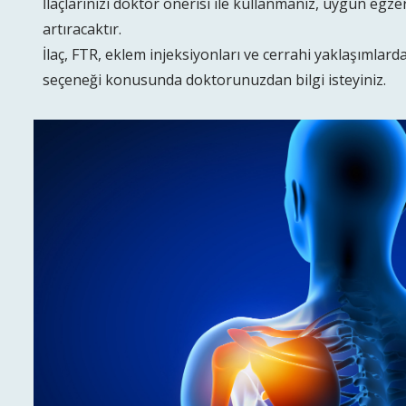
İlaçlarınızı doktor önerisi ile kullanmanız, uygun egze
artıracaktır.
İlaç, FTR, eklem injeksiyonları ve cerrahi yaklaşımlard
seçeneği konusunda doktorunuzdan bilgi isteyiniz.