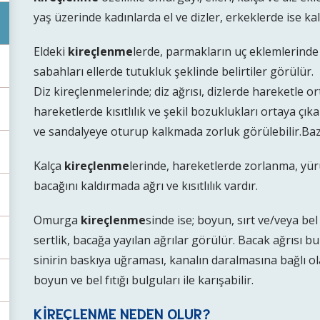
yaş üzerinde kadınlarda el ve dizler, erkeklerde ise ka
Eldeki
kireçlenme
lerde, parmakların uç eklemlerinde şi
sabahları ellerde tutukluk şeklinde belirtiler görülür.
Diz kireçlenmelerinde; diz ağrısı, dizlerde hareketle o
hareketlerde kısıtlılık ve şekil bozuklukları ortaya ç
ve sandalyeye oturup kalkmada zorluk görülebilir.Bazen 
Kalça
kireçlenme
lerinde, hareketlerde zorlanma, yü
bacağını kaldırmada ağrı ve kısıtlılık vardır.
Omurga
kireçlenme
sinde ise; boyun, sırt ve/veya bel
sertlik, bacağa yayılan ağrılar görülür. Bacak ağrısı 
sinirin baskıya uğraması, kanalın daralmasına bağlı o
boyun ve bel fıtığı bulguları ile karışabilir.
KİREÇLENME NEDEN OLUR?