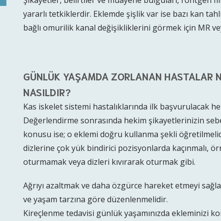
Şikayetler, belirtiler ve muayene bulguları, röntgen fi
yararlı tetkiklerdir. Eklemde şişlik var ise bazı kan tahl
bağlı omurilik kanal değişikliklerini görmek için MR ve
GÜNLÜK YAŞAMDA ZORLANAN HASTALAR NE
NASILDIR?
Kas iskelet sistemi hastalıklarında ilk başvurulacak he
Değerlendirme sonrasında hekim şikayetlerinizin sebe
konusu ise; o eklemi doğru kullanma şekli öğretilmelidi
dizlerine çok yük bindirici pozisyonlarda kaçınmalı, ö
oturmamak veya dizleri kıvırarak oturmak gibi.
Ağrıyı azaltmak ve daha özgürce hareket etmeyi sağla
ve yaşam tarzına göre düzenlenmelidir.
Kireçlenme tedavisi günlük yaşamınızda ekleminizi ko