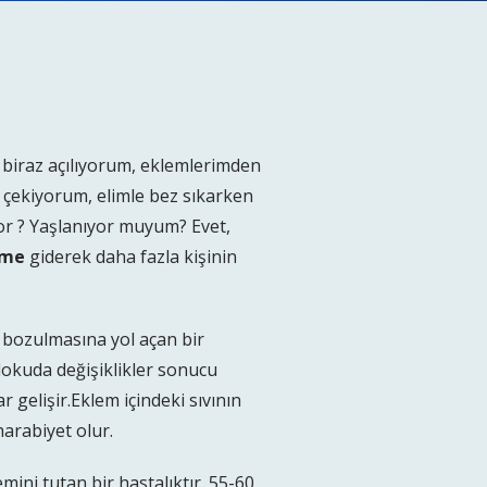
 biraz açılıyorum, eklemlerimden
ük çekiyorum, elimle bez sıkarken
or ? Yaşlanıyor muyum? Evet,
nme
giderek daha fazla kişinin
n bozulmasına yol açan bir
 dokuda değişiklikler sonucu
r gelişir.Eklem içindeki sıvının
arabiyet olur.
emini tutan bir hastalıktır. 55-60