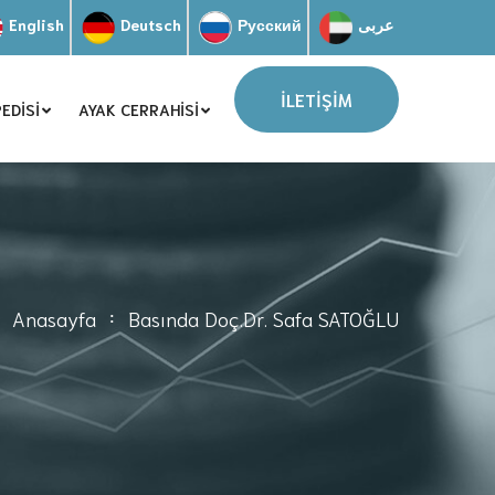
English
Deutsch
Русский
عربى
İLETİŞİM
EDISI
AYAK CERRAHISI
Anasayfa
Basında Doç.Dr. Safa SATOĞLU