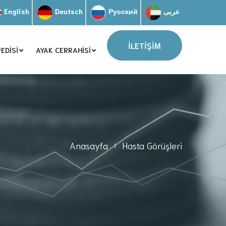
English
Deutsch
Русский
عربى
İLETİŞİM
EDISI
AYAK CERRAHISI
Anasayfa
Hasta Görüşleri