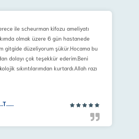
erece ile scheurman kifozu ameliyatı
akımda olmak üzere 6 gün hastanede
m gitgide düzeliyorum şükür.Hocama bu
dan dolayı çok teşekkür ederim.Beni
lojik sıkıntılarımdan kurtardı.Allah razı
..T......