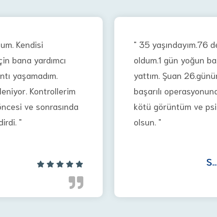
um. Kendisi
" 35 yaşındayım.76 d
çin bana yardımcı
oldum.1 gün yoğun b
ıntı yaşamadım.
yattım. Şuan 26.günü
ileniyor. Kontrollerim
başarılı operasyonun
öncesi ve sonrasında
kötü görüntüm ve psiko
rdi. "
olsun. "
S...