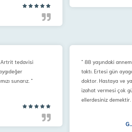
Artrit tedavisi
" 88 yaşındaki annemi
aygıdeğer
taktı. Ertesi gün aya
ızı sunarız. "
doktor. Hastaya ve ya
izahat vermesi çok gü
ellerdesiniz demektir. 
G..