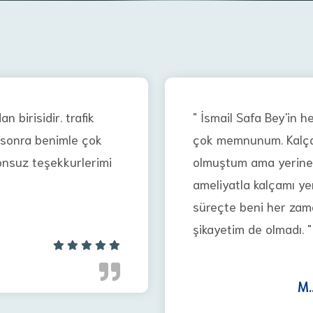
n birisidir. trafik
" İsmail Safa Bey'in
 sonra benimle çok
çok memnunum. Kalça ç
onsuz teşekkurlerimi
olmuştum ama yerine 
ameliyatla kalçamı ye
süreçte beni her zama
şikayetim de olmadı. "
M..