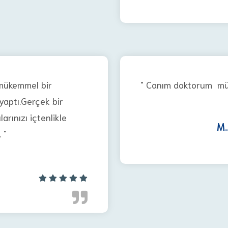
mükemmel bir
" Canım doktorum mük
yaptı.Gerçek bir
rınızı içtenlikle
M..
 "