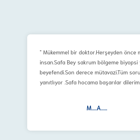
" Mükemmel bir doktor.Herşeyden önce 
insan.Safa Bey sakrum bölgeme biyopsi 
beyefendi.Son derece mütavazi.Tüm sorula
yanıtlıyor .Safa hocama başarılar dilerim.
M....A.....