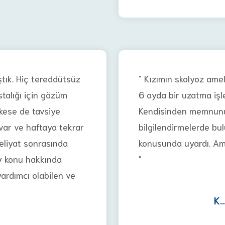
ştık. Hiç tereddütsüz
" Kızımın skolyoz amel
stalığı için gözüm
6 ayda bir uzatma işlem
kese de tavsiye
Kendisinden memnunuz
var ve haftaya tekrar
bilgilendirmelerde bu
meliyat sonrasında
konusunda uyardı. Ame
ey konu hakkında
"
yardımcı olabilen ve
K...