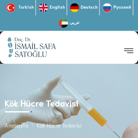
Turkish
English
Deutsch
Русский
عربى
Kök Hücre Tedavisi
Anasayfa
Kök Hücre Tedavisi