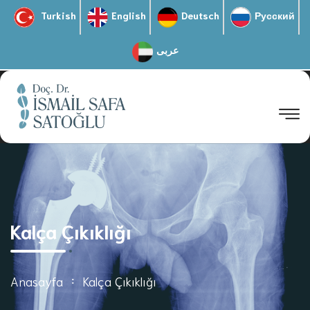
Turkish
English
Deutsch
Русский
عربى
Kalça Çıkıklığı
Anasayfa
Kalça Çıkıklığı